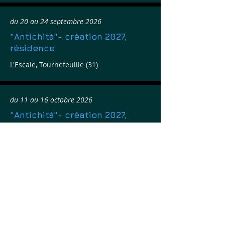
du 20 au 24 septembre 2026
"Antichità"- création 2027,
résidence
L'Escale, Tournefeuille (31)
du 11 au 16 octobre 2026
"Antichità"- création 2027,
résidence
La Maison danse-CDCN, Uzès (30)
les 21 et 22 octobre 2026
BÉABA - pièce jeune public
Le Quartz, scène nationale de Brest (29)